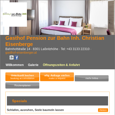
Gasthof Pension zur Bahn Inh. Christian
Eisenberge
Bahnhofstraße 14
8301
Laßnitzhöhe
Tel:
+43 3133 22310
gasthof-eisenberger.at
Willkommen
Galerie
Öffnungszeiten & Anfahrt
Unterkunft buchen
allg. Anfrage stellen
mehr Infos
booking accomodation
make a request
Routenplaner
Specials
Schlafen, ausruhen, Seele baumeln lassen
Aktion